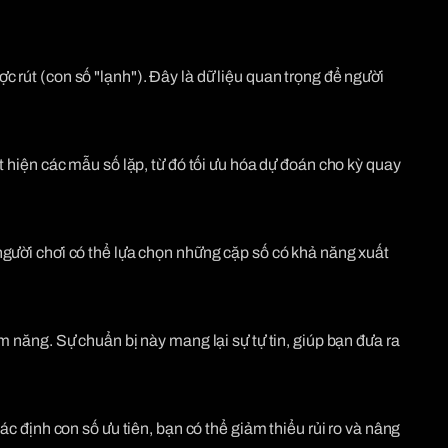
 rút (con số "lạnh"). Đây là dữ liệu quan trọng để người
t hiện các mẫu số lặp, từ đó tối ưu hóa dự đoán cho kỳ quay
người chơi có thể lựa chọn những cặp số có khả năng xuất
m năng. Sự chuẩn bị này mang lại sự tự tin, giúp bạn đưa ra
ác định con số ưu tiên, bạn có thể giảm thiểu rủi ro và nâng