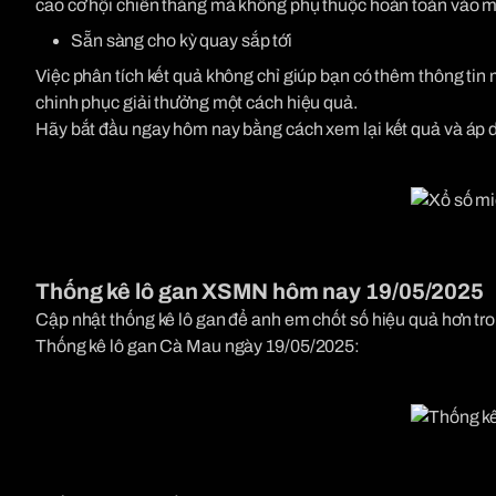
cao cơ hội chiến thắng mà không phụ thuộc hoàn toàn vào 
Sẵn sàng cho kỳ quay sắp tới
Việc phân tích kết quả không chỉ giúp bạn có thêm thông tin 
chinh phục giải thưởng một cách hiệu quả.
Hãy bắt đầu ngay hôm nay bằng cách xem lại kết quả và áp dụ
Thống kê lô gan XSMN hôm nay 19/05/2025
Cập nhật thống kê lô gan để anh em chốt số hiệu quả hơn tr
Thống kê lô gan Cà Mau ngày 19/05/2025: