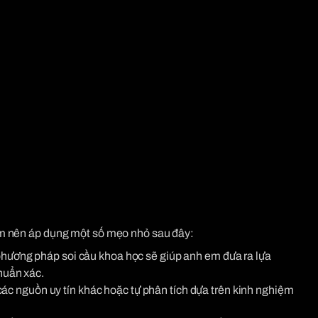
 em nên áp dụng một số mẹo nhỏ sau đây:
 phương pháp soi cầu khoa học sẽ giúp anh em đưa ra lựa
chuẩn xác.
ác nguồn uy tín khác hoặc tự phân tích dựa trên kinh nghiệm