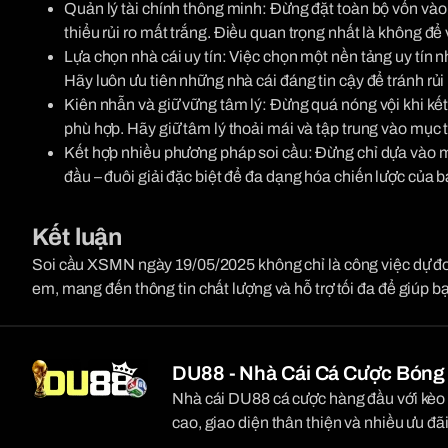
Quản lý tài chính thông minh: Đừng đặt toàn bộ vốn vào
thiểu rủi ro mất trắng. Điều quan trọng nhất là không để
Lựa chọn nhà cái uy tín: Việc chọn một nền tảng uy tí
Hãy luôn ưu tiên những nhà cái đáng tin cậy để tránh rủi
Kiên nhẫn và giữ vững tâm lý: Đừng quá nóng vội khi kết 
phù hợp. Hãy giữ tâm lý thoải mái và tập trung vào mục t
Kết hợp nhiều phương pháp soi cầu: Đừng chỉ dựa vào m
đầu – đuôi giải đặc biệt để đa dạng hóa chiến lược của b
Kết luận
Soi cầu XSMN ngày 19/05/2025 không chỉ là công việc dự đoá
em, mang đến thông tin chất lượng và hỗ trợ tối đa để giúp 
DU88 - Nhà Cái Cá Cược Bóng
Nhà cái DU88 cá cược hàng đầu với kèo 
cao, giao diện thân thiện và nhiều ưu đã