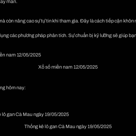
may mắn.
mà còn nâng cao sự tự tin khi tham gia. Đây là cách tiếp cận khôn 
ng các phương pháp phân tích. Sự chuẩn bị kỹ lưỡng sẽ giúp bạn n
Xổ số miền nam 12/05/2025
ong hôm nay:
Thống kê lô gan Cà Mau ngày 19/05/2025