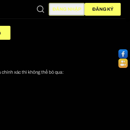
ĐĂNG NHẬP
ĐĂNG KÝ
á
chính xác thì không thể bỏ qua: