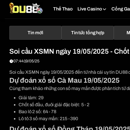
DU88
Thể Thao
Live Casino
Cổng G
-
Nhà
Cái
Thể
Tin mới
Tin tức tổng hợp
M
Thao,
Bóng
Soi cầu XSMN ngày 19/05/2025 - Chốt
Đá,
Live
07:44
19/05/25
Casino
Soi cầu XSMN ngày 19/05/2025 đến từ
nhà cái uy tín DU88
d
Trực
Dự đoán xổ số Cà Mau 19/05/2025
Tuyến
Cùng tham khảo những con số may mắn được phân tích từ dữ l
Giải tám: 29
Chốt số đầu, đuôi giải đặc biệt: 5 - 2
Bao lô 2 số: 64 - 78
Lô tô 3 số may mắn: 215 - 390
Dự đoán xổ số Đồng Tháp 19/05/202