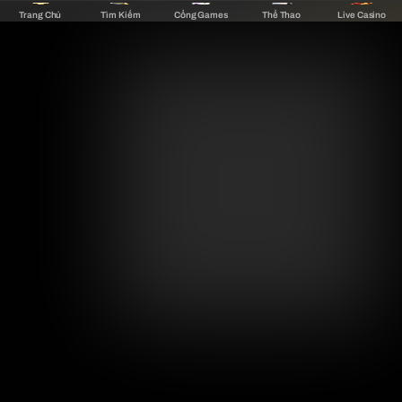
DU88
Trang Chủ
Tìm Kiếm
Cổng Games
Thể Thao
Live Casino
Chi Tiết
-
Nhà
Soi cầu XSMN ngày 25/05/2025 - Chốt lô miền
Cái
Nam - DU88
Thể
Thao,
08:00
25/05/25
Bóng
Tham gia cùng DU88 để khám phá những con số tiềm năng trong kỳ quay xổ
Đá,
số miền Nam ngày 25/05/2025. Với các phân tích chi tiết và gợi ý chính xác,
đây là cơ hội để bạn thử sức và tiến gần hơn đến giải thưởng hấp dẫn. Hãy
Live
nắm bắt vận may ngay hôm nay và biến ngày mới thành dấu mốc đáng nhớ!
Hãy cùng
DU88
khám phá những dự đoán đầy hấp dẫn cho XSMN
Casino
ngày 25/05/2025. Với các phân tích chuyên sâu, gợi ý chính xác và
Trực
hoàn toàn miễn phí, đây là cơ hội lý tưởng để bạn lựa chọn những
Tuyến
con số may mắn, hướng tới giải thưởng lớn. Đừng bỏ lỡ cơ hội thử
vận may và tạo nên kỳ tích ngay hôm nay!
Dự đoán xổ số Đà Lạt 25/05/2025
Cùng tham khảo những con số may mắn được phân tích từ dữ liệu
thực tế để mang lại cơ hội đổi thưởng:
Giải tám:
63
Chốt số đầu, đuôi giải đặc biệt:
59 - 23
Bao lô 2 số:
25 - 48