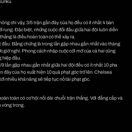
kunku.
ông chỉ vậy, 3/5 trận gần đây của họ đều có ít nhất 4 bàn
ới rung. Đặc biệt, những cuộc đối đầu giữa hai đội luôn diễn
thắng là điều hoàn toàn có thể xảy ra.
 đầu. Bằng chứng là trong lần gặp nhau gần nhất vào tháng
rước giờ nghỉ. Phong cách nhập cuộc cởi mở của cả hai cũng
g hiệp đầu.
9 lần gặp nhau gần nhất giữa hai đội đều có ít nhất 10 pha
n đây của họ xuất hiện 10 quả phạt góc trở lên. Chelsea
ới nhiều khả năng sẽ tiếp tục nổ tài phạt góc.
hoàn toàn có cơ hội nối dài chuỗi trận thắng. Với đẳng cấp và
 vòng trong.