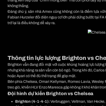
thắng liên tiếp của "Chim mòng biển" mà còn phơi bày sự thiế
không thắng.
Đáng chú ý, sân nhà Amex cũng không còn là điểm tựa vững 
Fabian Hurzeler đối diện nguy cơ lớn phải dừng bước tại FA 
trở lại là điều không dễ xảy ra.
Thông tin lực lượng Brighton vs Ch
Brighton vẫn đang đối mặt với cuộc khủng hoảng lực lượng kh
nhưng khả năng ra sân vẫn còn bỏ ngỏ. Trong khi đó, Carlos B
hoặc Ayari có thể đủ thể trạng để góp mặt.
Bên phía Chelsea, Omari Kellyman, Romeo Lavia, Wesley Fof
treo giò, khiến HLV Enzo Maresca gặp không ít khó khăn tron
Đội hình dự kiến Brighton vs Chelsea
Brighton (4-1-4-1):
Verbruggen; Veltman, Van Hecke,