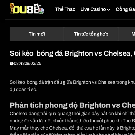
DU88
Thể Thao
Live Casino
Cổng G
-
Nhà
Cái
Thể
Tin mới
Tin tức tổng hợp
M
Thao,
Bóng
Soi kèo bóng đá Brighton vs Chelsea,
Đá,
Live
08:43
08/02/25
Casino
Trực
Soi kèo bóng đá trận đấu giữa Brighton vs Chelsea trong khuô
Tuyến
dự đoán tỉ số.
Phân tích phong độ Brighton vs Ch
Chelsea đang trải qua quãng thời gian đầy bất ổn khi chỉ 
nhưng đó vẫn là một chiến thắng thiếu thuyết phục khi The
May mắn thay cho Chelsea, đối thủ của họ lần này là Bright