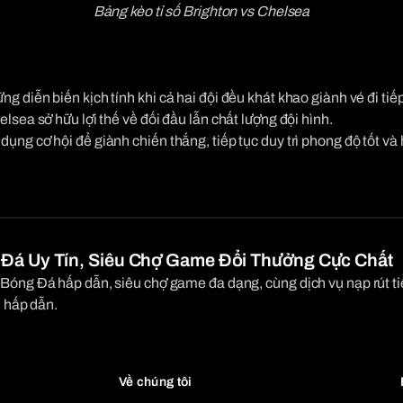
Bảng kèo tỉ số Brighton vs Chelsea
diễn biến kịch tính khi cả hai đội đều khát khao giành vé đi tiếp
sea sở hữu lợi thế về đối đầu lẫn chất lượng đội hình.
ng cơ hội để giành chiến thắng, tiếp tục duy trì phong độ tốt v
 Đá Uy Tín, Siêu Chợ Game Đổi Thưởng Cực Chất
Bóng Đá hấp dẫn, siêu chợ game đa dạng, cùng dịch vụ nạp rút ti
i hấp dẫn.
Về chúng tôi