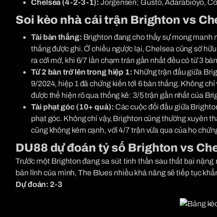
Chelsea (4-2-3-1):
Jorgensen; Gusto, Adarabioyo, Co
Soi kèo nhà cái trận Brighton vs C
Tài bàn thắng:
Brighton đang cho thấy sự mong manh nơi 
thắng được ghi. Ở chiều ngược lại, Chelsea cũng sở hữu th
ra cởi mở, khi 6/7 lần chạm trán gần nhất đều có từ 3 bà
Từ 2 bàn trở lên trong hiệp 1:
Những trận đấu giữa Brig
9/2024, hiệp 1 đã chứng kiến tới 6 bàn thắng. Không chỉ 
được thể hiện rõ qua thống kê: 3/5 trận gần nhất của Bri
Tài phạt góc (10+ quả):
Các cuộc đối đầu giữa Brighton
phạt góc. Không chỉ vậy, Brighton cũng thường xuyên tha
cũng không kém cạnh, với 4/7 trận vừa qua của họ chứng k
DU88 dự đoán tỷ số Brighton vs Ch
Trước một Brighton đang sa sút tinh thần sau thất bại nặng n
bản lĩnh của mình, The Blues nhiều khả năng sẽ tiếp tục khẳ
Dự đoán: 2-3