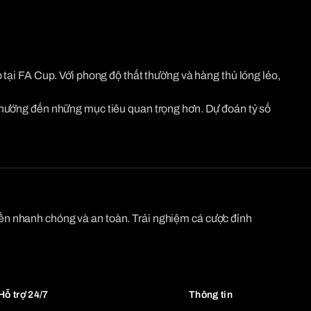
 tại FA Cup. Với phong độ thất thường và hàng thủ lỏng lẻo,
à hướng đến những mục tiêu quan trọng hơn. Dự đoán tỷ số
ền nhanh chóng và an toàn. Trải nghiệm cá cược đỉnh
Hỗ trợ 24/7
Thông tin