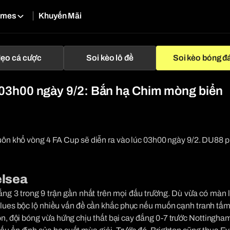
ames
Khuyến Mãi
ẹo cá cược
Soi kèo lô đề
Soi kèo bóng đ
 03h00 ngày 9/2: Bắn hạ Chim mòng biển
n khổ vòng 4 FA Cup sẽ diễn ra vào lúc 03h00 ngày 9/2. DU88 phân 
elsea
thắng 3 trong 9 trận gần nhất trên mọi đấu trường. Dù vừa có mà
 Blues bộc lộ nhiều vấn đề cần khắc phục nếu muốn cạnh tranh t
on, đội bóng vừa hứng chịu thất bại cay đắng 0-7 trước Nottingha