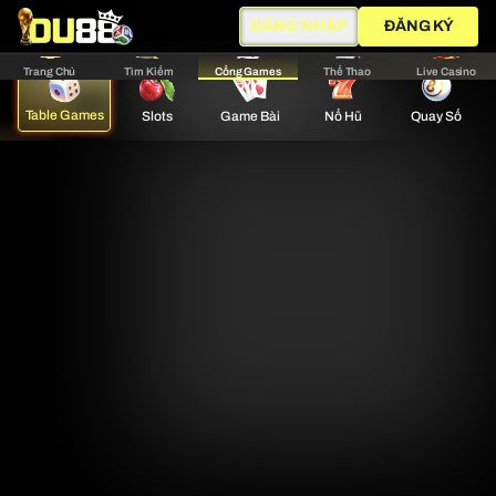
Table
ĐĂNG NHẬP
ĐĂNG KÝ
Games
DU88
Trang Chủ
Tìm Kiếm
Cổng Games
Thể Thao
Live Casino
-
Table Games
Slots
Game Bài
Nổ Hũ
Quay Số
Hệ
Thống
Tất cả
Techplay
HitClub
SunWin
789Club
Games
Đổi
Thưởng
Trực
Tuyến